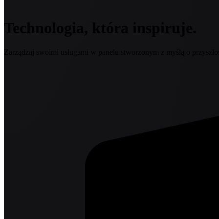
Technologia, która inspiruje.
Zarządzaj swoimi usługami w panelu stworzonym z myślą o przyszłoś