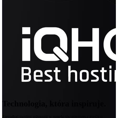
Technologia, która inspiruje.
Zarządzaj swoimi usługami w panelu stworzonym z myślą o