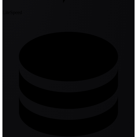
LiteSpeed