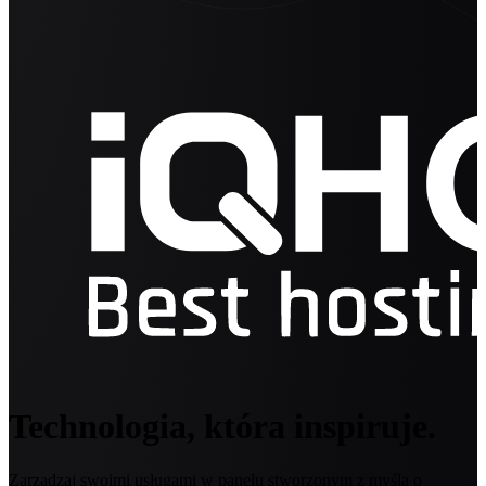
Technologia, która inspiruje.
Zarządzaj swoimi usługami w panelu stworzonym z myślą o