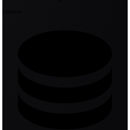
LiteSpeed