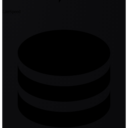
LiteSpeed