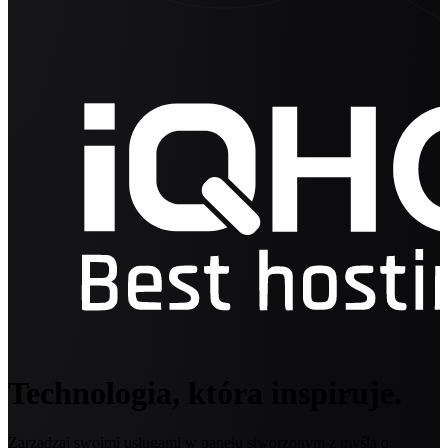
Technologia, która inspiruje.
Zarządzaj swoimi usługami w panelu stworzonym z myślą o