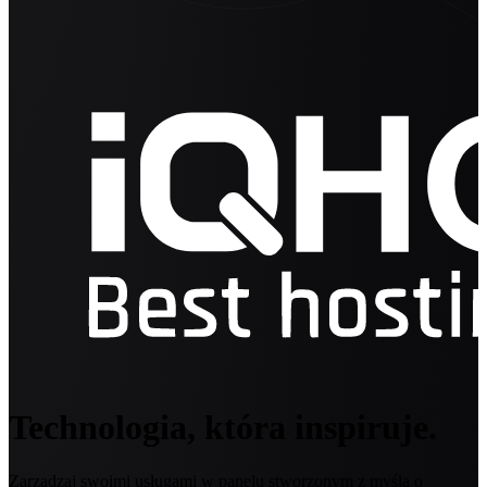
Technologia, która inspiruje.
Zarządzaj swoimi usługami w panelu stworzonym z myślą o