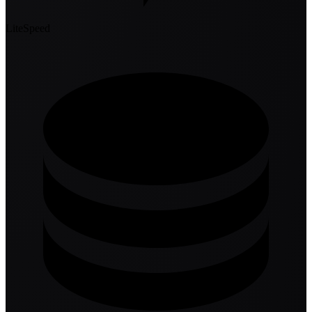
LiteSpeed