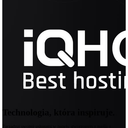
Technologia, która inspiruje.
Zarządzaj swoimi usługami w panelu stworzonym z myślą o