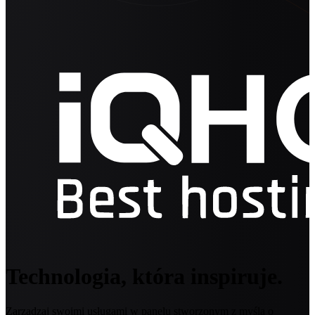
Technologia, która inspiruje.
Zarządzaj swoimi usługami w panelu stworzonym z myślą o