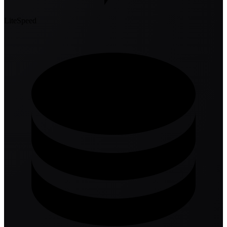
LiteSpeed