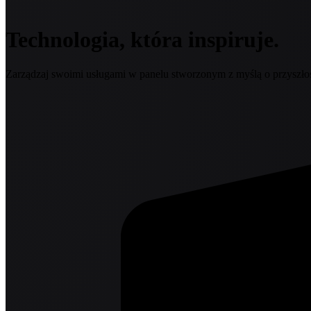
Technologia, która inspiruje.
Zarządzaj swoimi usługami w panelu stworzonym z myślą o przyszłoś