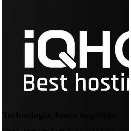
Technologia, która inspiruje.
Zarządzaj swoimi usługami w panelu stworzonym z myślą o