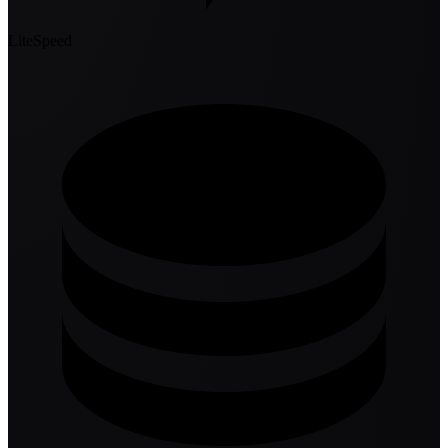
LiteSpeed