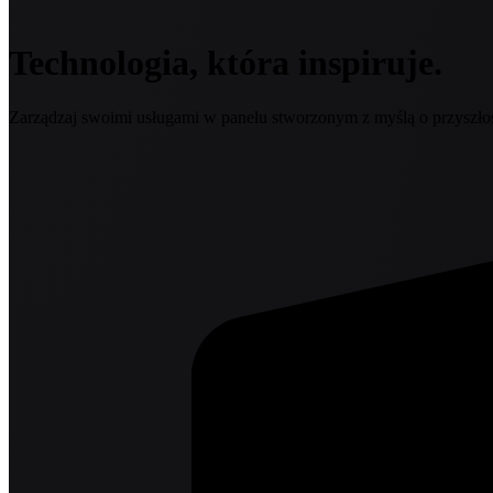
Technologia, która inspiruje.
Zarządzaj swoimi usługami w panelu stworzonym z myślą o przyszłoś