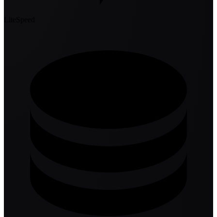
LiteSpeed