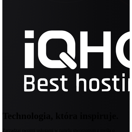
Technologia, która inspiruje.
Zarządzaj swoimi usługami w panelu stworzonym z myślą o